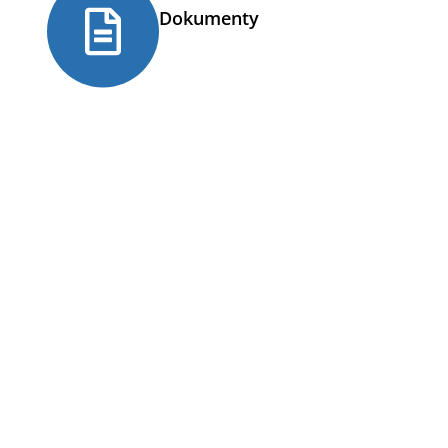
Dokumenty
Aktualności
Stanowisko KRUP w sprawie uznania
dydaktyk przedmiotowych