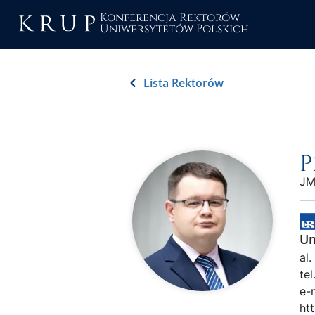
Konferencja Rektorów
Uniwersytetów Polskich
Lista Rektorów
P
JM
Un
al
tel
e-
ht